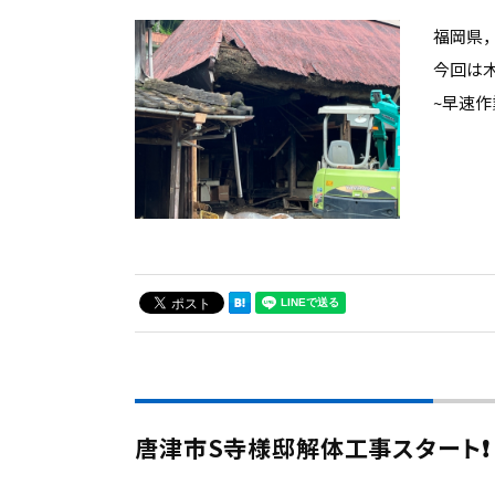
福岡県
今回は
~早速
唐津市S寺様邸解体工事スタート❗️