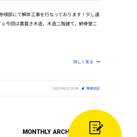
町S寺様邸にて解体工事を行なっております！少し遠
☺️今回は藁葺き木造，木造二階建て，納骨堂こ
詳しく見る
2023/09/21 13:06
現場日記
MONTHLY ARCHIVE