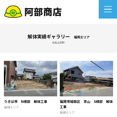
ホーム
解体実績ギャラリー
福岡エリア
GALLERY
当社の強み
解体の流れ
解体工事のオンライン相談＆決済サービス
建設廃棄物マニフェスト
会社概要
うきは市 N様邸 解体工事
福岡市城南区 茶山 S様邸 解体
工事
福岡エリア
福岡エリア
プライバシーポリシー