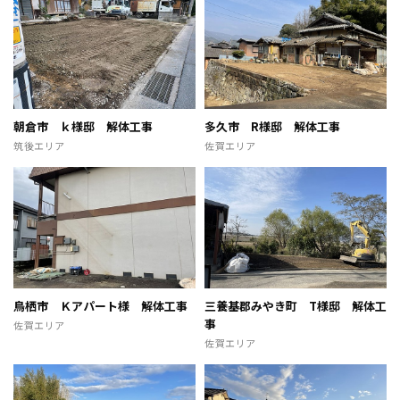
お見積り
お問い合わせ
朝倉市 ｋ様邸 解体工事
多久市 R様邸 解体工事
解体実績ギャラリー
筑後エリア
佐賀エリア
お知らせ
スタッフブログ
鳥栖市 Ｋアパート様 解体工事
三養基郡みやき町 T様邸 解体工
事
佐賀エリア
佐賀エリア