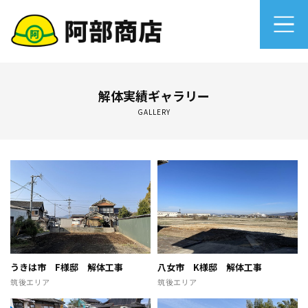
ホーム
解体実績ギャラリー
GALLERY
当社の強み
解体の流れ
解体工事のオンライン相談＆決済サービス
建設廃棄物マニフェスト
会社概要
うきは市 F様邸 解体工事
八女市 K様邸 解体工事
筑後エリア
筑後エリア
プライバシーポリシー